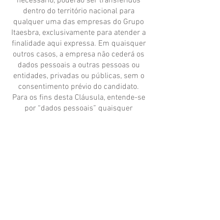
necessário, poderão ser transferidos
dentro do território nacional para
qualquer uma das empresas do Grupo
Itaesbra, exclusivamente para atender a
finalidade aqui expressa. Em quaisquer
outros casos, a empresa não cederá os
dados pessoais a outras pessoas ou
entidades, privadas ou públicas, sem o
consentimento prévio do candidato.
Para os fins desta Cláusula, entende-se
por “dados pessoais” quaisquer
informações relativas ao candidato e
necessárias ao cumprimento dos fins
do tratamento acima mencionados, tais
como nome e sobrenome, idade, estado
civil, dados pessoais de contato, número
de filhos, remuneração, cargos e
atividades desempenhadas,
participação em cursos de formação,
etc.
O candidato poderá exercer seus