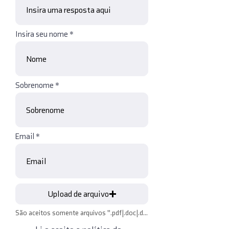
Insira seu nome
Sobrenome
Email
Upload de arquivo
São aceitos somente arquivos ".pdf|.doc|.docx|.zip|.jpg|.png|.jpeg" com limite de 6MB